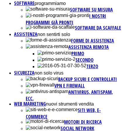
SOFTWARE
programmiamo
SOFTWARE SU MISURA
I NOSTRI
PROGRAMMI GIÀ PRONTI
SOFTWARE DA SCAFFALE
ASSISTENZA
non sentirti solo
FORME DI ASSISTENZA
ASSISTENZA REMOTA
PRIMO
SECONDO
TERZO
SICUREZZA
non solo virus
BACKUP SICURI E CONTROLLATI
VPN E FIREWALL
ANTIVIRUS, ANTISPAM,
ECC.
WEB MARKETING
nuovi strumenti vendita
SITI WEB, E-
COMMERCE
MOTORI DI RICERCA
SOCIAL NETWORK