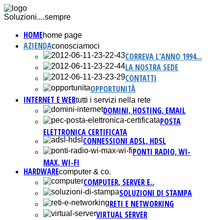
Soluzioni....sempre
HOME
home page
AZIENDA
conosciamoci
CORREVA L'ANNO 1994...
LA NOSTRA SEDE
CONTATTI
OPPORTUNITÀ
INTERNET E WEB
tutti i servizi nella rete
DOMINI, HOSTING, EMAIL
POSTA
ELETTRONICA CERTIFICATA
CONNESSIONI ADSL, HDSL
PONTI RADIO, WI-
MAX, WI-FI
HARDWARE
computer & co.
COMPUTER, SERVER E..
SOLUZIONI DI STAMPA
RETI E NETWORKING
VIRTUAL SERVER