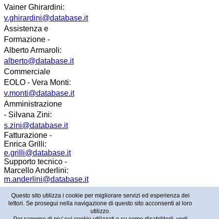
Vainer
Ghirardini
:
v.ghirardini@database.it
Assistenza e
Formazione -
Alberto Armaroli:
alberto@database.it
Commerciale
EOLO - Vera Monti:
v.monti@database.it
Amministrazione
- Silvana Zini:
s.zini@database.it
Fatturazione -
Enrica Grilli:
e.grilli@database.it
Supporto tecnico -
Marcello Anderlini:
m.anderlini@database.it
Questo sito utilizza i cookie per migliorare servizi ed esperienza dei
lettori. Se prosegui nella navigazione di questo sito acconsenti al loro
Copyright © 2026 - Database Informatica - P.IVA:
utilizzo.
02658920364