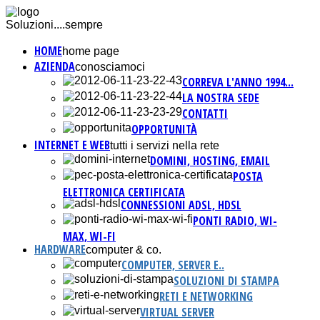
Soluzioni....sempre
HOME
home page
AZIENDA
conosciamoci
CORREVA L'ANNO 1994...
LA NOSTRA SEDE
CONTATTI
OPPORTUNITÀ
INTERNET E WEB
tutti i servizi nella rete
DOMINI, HOSTING, EMAIL
POSTA
ELETTRONICA CERTIFICATA
CONNESSIONI ADSL, HDSL
PONTI RADIO, WI-
MAX, WI-FI
HARDWARE
computer & co.
COMPUTER, SERVER E..
SOLUZIONI DI STAMPA
RETI E NETWORKING
VIRTUAL SERVER