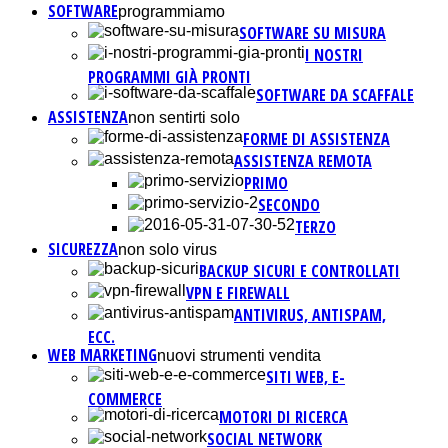
SOFTWARE
programmiamo
SOFTWARE SU MISURA
I NOSTRI
PROGRAMMI GIÀ PRONTI
SOFTWARE DA SCAFFALE
ASSISTENZA
non sentirti solo
FORME DI ASSISTENZA
ASSISTENZA REMOTA
PRIMO
SECONDO
TERZO
SICUREZZA
non solo virus
BACKUP SICURI E CONTROLLATI
VPN E FIREWALL
ANTIVIRUS, ANTISPAM,
ECC.
WEB MARKETING
nuovi strumenti vendita
SITI WEB, E-
COMMERCE
MOTORI DI RICERCA
SOCIAL NETWORK