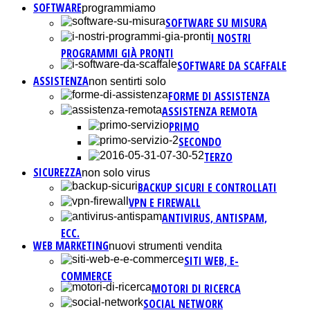
SOFTWARE
programmiamo
SOFTWARE SU MISURA
I NOSTRI
PROGRAMMI GIÀ PRONTI
SOFTWARE DA SCAFFALE
ASSISTENZA
non sentirti solo
FORME DI ASSISTENZA
ASSISTENZA REMOTA
PRIMO
SECONDO
TERZO
SICUREZZA
non solo virus
BACKUP SICURI E CONTROLLATI
VPN E FIREWALL
ANTIVIRUS, ANTISPAM,
ECC.
WEB MARKETING
nuovi strumenti vendita
SITI WEB, E-
COMMERCE
MOTORI DI RICERCA
SOCIAL NETWORK