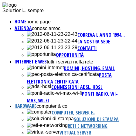
Soluzioni....sempre
HOME
home page
AZIENDA
conosciamoci
CORREVA L'ANNO 1994...
LA NOSTRA SEDE
CONTATTI
OPPORTUNITÀ
INTERNET E WEB
tutti i servizi nella rete
DOMINI, HOSTING, EMAIL
POSTA
ELETTRONICA CERTIFICATA
CONNESSIONI ADSL, HDSL
PONTI RADIO, WI-
MAX, WI-FI
HARDWARE
computer & co.
COMPUTER, SERVER E..
SOLUZIONI DI STAMPA
RETI E NETWORKING
VIRTUAL SERVER