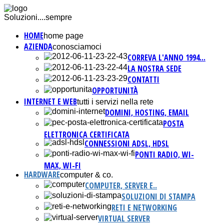
Soluzioni....sempre
HOME
home page
AZIENDA
conosciamoci
CORREVA L'ANNO 1994...
LA NOSTRA SEDE
CONTATTI
OPPORTUNITÀ
INTERNET E WEB
tutti i servizi nella rete
DOMINI, HOSTING, EMAIL
POSTA
ELETTRONICA CERTIFICATA
CONNESSIONI ADSL, HDSL
PONTI RADIO, WI-
MAX, WI-FI
HARDWARE
computer & co.
COMPUTER, SERVER E..
SOLUZIONI DI STAMPA
RETI E NETWORKING
VIRTUAL SERVER