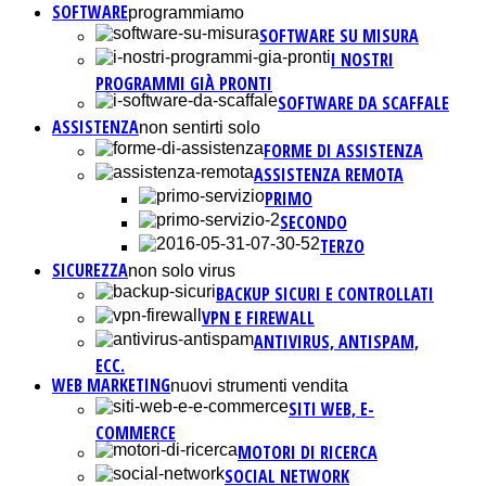
SOFTWARE
programmiamo
SOFTWARE SU MISURA
I NOSTRI
PROGRAMMI GIÀ PRONTI
SOFTWARE DA SCAFFALE
ASSISTENZA
non sentirti solo
FORME DI ASSISTENZA
ASSISTENZA REMOTA
PRIMO
SECONDO
TERZO
SICUREZZA
non solo virus
BACKUP SICURI E CONTROLLATI
VPN E FIREWALL
ANTIVIRUS, ANTISPAM,
ECC.
WEB MARKETING
nuovi strumenti vendita
SITI WEB, E-
COMMERCE
MOTORI DI RICERCA
SOCIAL NETWORK